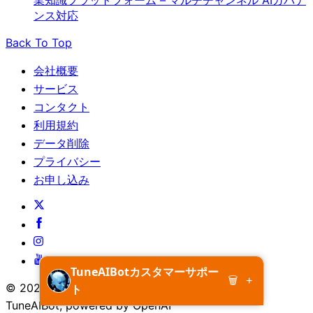
業知識プラットフォーム – マルチチャンネル AIガバナ
ンス対応
Back To Top
会社概要
サービス
コンタクト
利用規約
データ削除
プライバシー
お申し込み
TuneAIBotカスタマーサポー
🗑
+
© 2026 TuneAIBot. All Rights Reserved
ト
TuneAIBot, powered by OpenAI