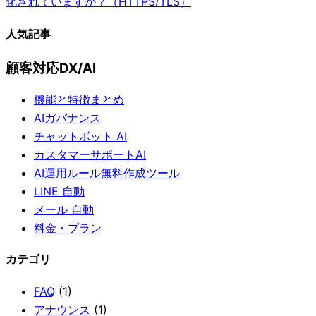
化されていますか？（HTTPS/TLS）
人気記事
顧客対応DX/AI
機能と特徴まとめ
AIガバナンス
チャットボット AI
カスタマーサポートAI
AI運用ルール無料作成ツール
LINE 自動
メール 自動
料金・プラン
カテゴリ
FAQ
(1)
アナウンス
(1)