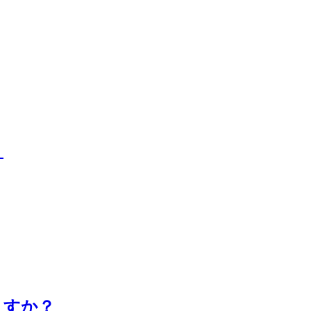
？
ますか？