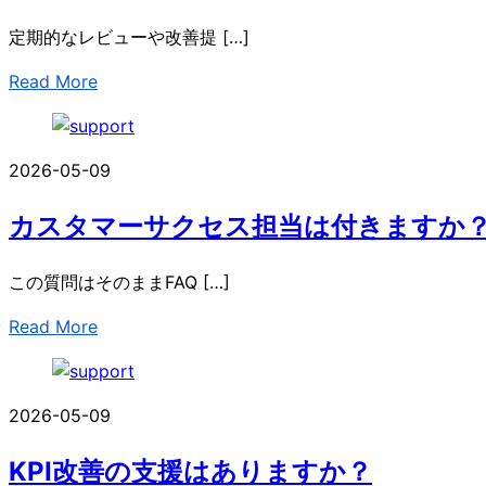
定期的なレビューや改善提 […]
Read More
2026-05-09
カスタマーサクセス担当は付きますか
この質問はそのままFAQ […]
Read More
2026-05-09
KPI改善の支援はありますか？