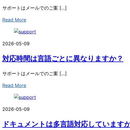
サポートはメールでのご案 […]
Read More
2026-05-09
対応時間は言語ごとに異なりますか？
サポートはメールでのご案 […]
Read More
2026-05-09
ドキュメントは多言語対応しています