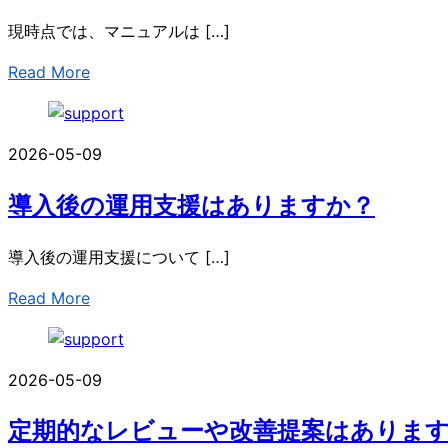
現時点では、マニュアルは […]
Read More
2026-05-09
導入後の運用支援はありますか？
導入後の運用支援について […]
Read More
2026-05-09
定期的なレビューや改善提案はありま