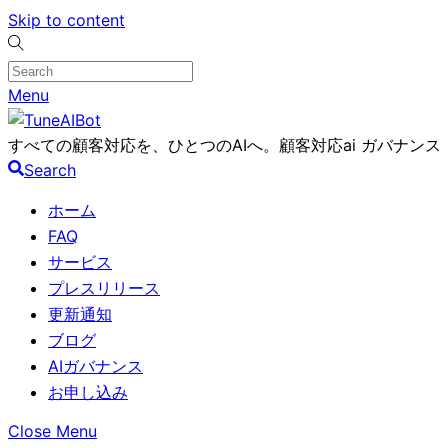
Skip to content
Menu
すべての顧客対応を、ひとつのAIへ。顧客対応ai ガバナンス
Search
ホーム
FAQ
サービス
プレスリリース
更新通知
ブログ
AIガバナンス
お申し込み
Close Menu