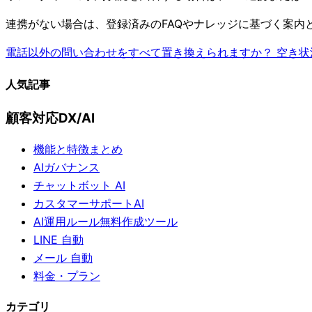
連携がない場合は、登録済みのFAQやナレッジに基づく案内
電話以外の問い合わせをすべて置き換えられますか？
空き状
人気記事
顧客対応DX/AI
機能と特徴まとめ
AIガバナンス
チャットボット AI
カスタマーサポートAI
AI運用ルール無料作成ツール
LINE 自動
メール 自動
料金・プラン
カテゴリ