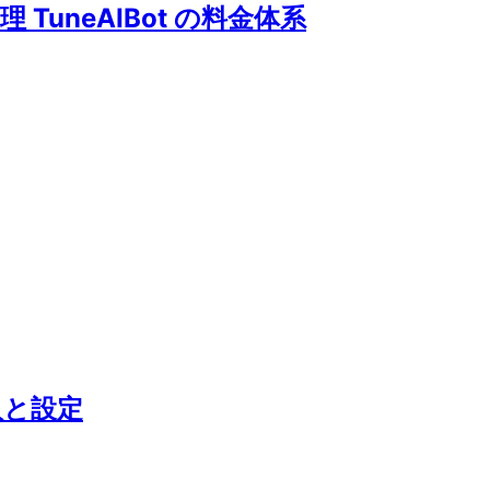
uneAIBot の料金体系
入と設定