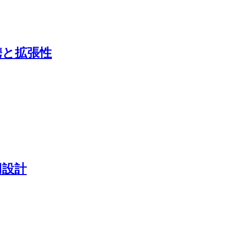
連携と拡張性
用設計